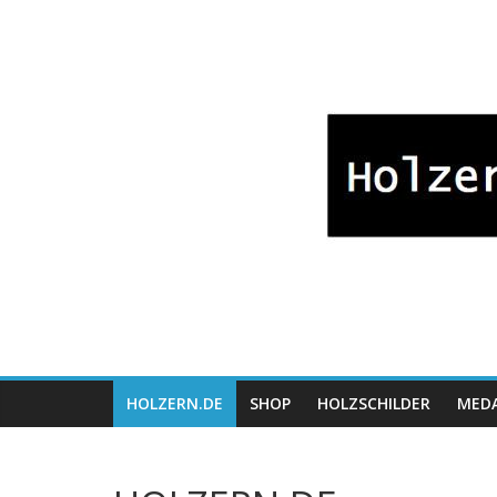
Zum
Bayrische
Inhalt
springen
Holzwaren
Fabrikation
Holzern.de
HOLZERN.DE
SHOP
HOLZSCHILDER
MEDA