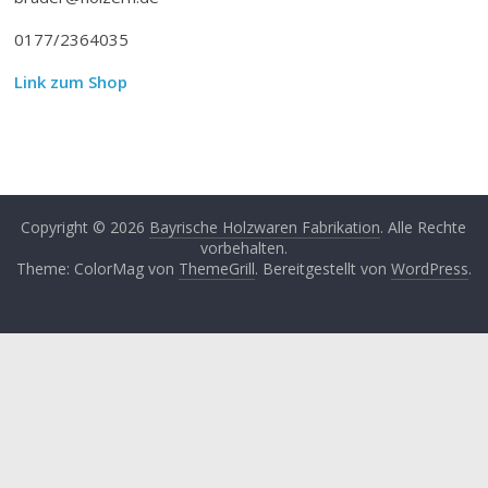
0177/2364035
Link zum Shop
Copyright © 2026
Bayrische Holzwaren Fabrikation
. Alle Rechte
vorbehalten.
Theme: ColorMag von
ThemeGrill
. Bereitgestellt von
WordPress
.