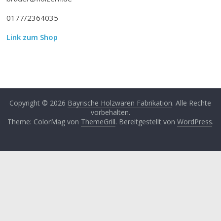
0177/2364035
Link zum Shop
Copyright © 2026
Bayrische Holzwaren Fabrikation
. Alle Rechte
vorbehalten.
Theme: ColorMag von
ThemeGrill
. Bereitgestellt von
WordPress
.