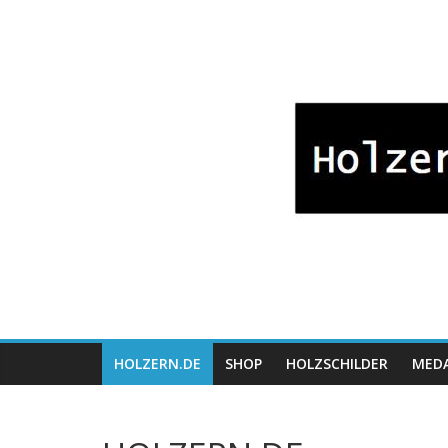
Zum
Bayrische
Inhalt
springen
Holzwaren
Fabrikation
Holzern.de
HOLZERN.DE
SHOP
HOLZSCHILDER
MEDA