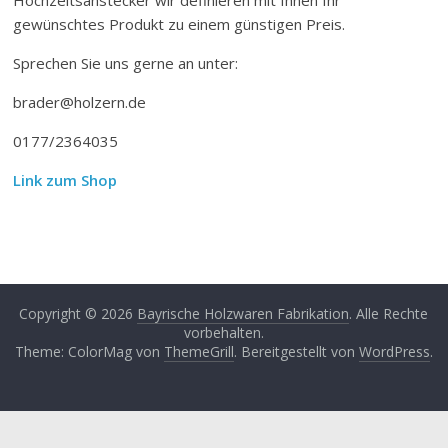
gewünschtes Produkt zu einem günstigen Preis.
Sprechen Sie uns gerne an unter:
brader@holzern.de
0177/2364035
Link zum Shop
Copyright © 2026
Bayrische Holzwaren Fabrikation
. Alle Rechte
vorbehalten.
Theme: ColorMag von
ThemeGrill
. Bereitgestellt von
WordPress
.