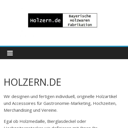
Zum
Inhalt
springen
Bayrische
Holzwaren
Fabrikation
HOLZERN.DE
Holzern.de
Wir designen und fertigen individuell, originelle Holzartikel
und Accessoires für Gastronomie-Marketing, Hochzeiten,
Merchandising und Vereine.
Egal ob Holzmedaille, Bierglasdeckel oder
Hochzeitsanstecker wir definieren mit Ihnen Ihr