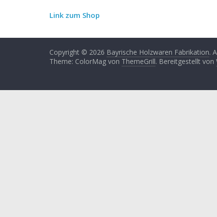
Link zum Shop
Copyright © 2026
Bayrische Holzwaren Fabrikation
. 
Theme: ColorMag von
ThemeGrill
. Bereitgestellt von