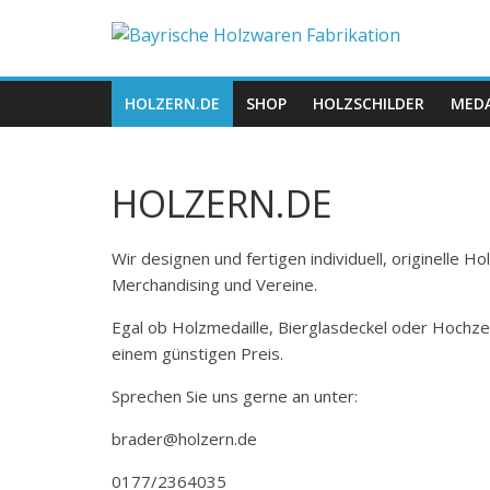
Zum
Bayrische
Inhalt
springen
Holzwaren
HOLZERN.DE
SHOP
HOLZSCHILDER
MEDA
Fabrikation
HOLZERN.DE
Holzern.de
Wir designen und fertigen individuell, originelle 
Merchandising und Vereine.
Egal ob Holzmedaille, Bierglasdeckel oder Hochze
einem günstigen Preis.
Sprechen Sie uns gerne an unter:
brader@holzern.de
0177/2364035