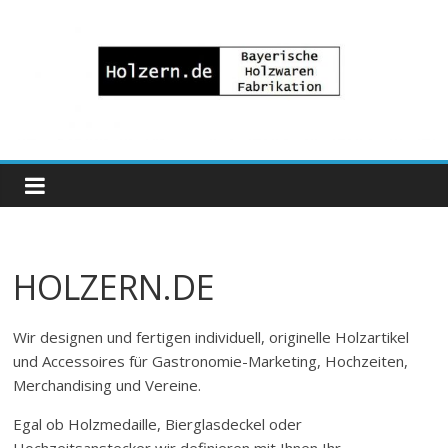
Zum
Inhalt
springen
Bayrische
Holzwaren
Fabrikation
HOLZERN.DE
Holzern.de
Wir designen und fertigen individuell, originelle Holzartikel
und Accessoires für Gastronomie-Marketing, Hochzeiten,
Merchandising und Vereine.
Egal ob Holzmedaille, Bierglasdeckel oder
Hochzeitsanstecker wir definieren mit Ihnen Ihr