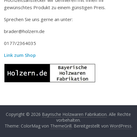
gewünschtes Produkt zu einem günstigen Preis.
Sprechen Sie uns gerne an unter:
brader@holzern.de
0177/2364035
Link zum Shop
Copyright © 2026
Bayrische Holzwaren Fabrikation
. Alle Rechte
vorbehalten.
Theme: ColorMag von
ThemeGrill
. Bereitgestellt von
WordPress
.