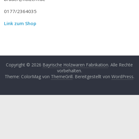
0177/2364035
Link zum Shop
Copyright © 2026
Bayrische Holzwaren Fabrikation
. Alle Rechte
vorbehalten.
Theme: ColorMag von
ThemeGrill
. Bereitgestellt von
WordPress
.