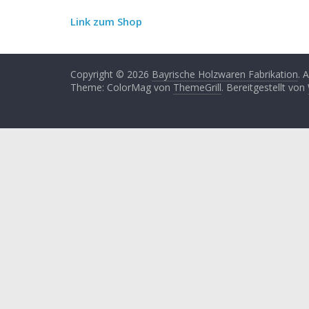
Link zum Shop
Copyright © 2026
Bayrische Holzwaren Fabrikation
. 
Theme: ColorMag von
ThemeGrill
. Bereitgestellt von