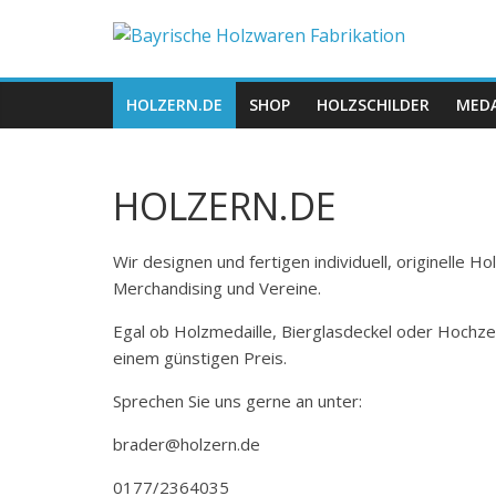
Zum
Bayrische
Inhalt
springen
Holzwaren
HOLZERN.DE
SHOP
HOLZSCHILDER
MEDA
Fabrikation
HOLZERN.DE
Holzern.de
Wir designen und fertigen individuell, originelle 
Merchandising und Vereine.
Egal ob Holzmedaille, Bierglasdeckel oder Hochze
einem günstigen Preis.
Sprechen Sie uns gerne an unter:
brader@holzern.de
0177/2364035