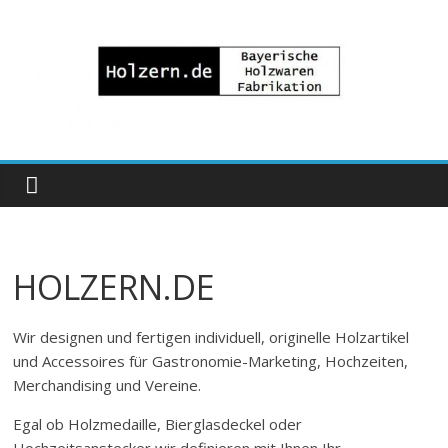
Zum
Inhalt
springen
Bayrische
Holzwaren
Fabrikation
HOLZERN.DE
Holzern.de
Wir designen und fertigen individuell, originelle Holzartikel
und Accessoires für Gastronomie-Marketing, Hochzeiten,
Merchandising und Vereine.
Egal ob Holzmedaille, Bierglasdeckel oder
Hochzeitsanstecker wir definieren mit Ihnen Ihr