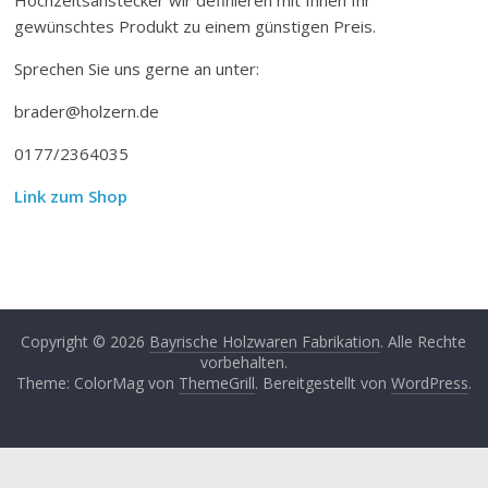
gewünschtes Produkt zu einem günstigen Preis.
Sprechen Sie uns gerne an unter:
brader@holzern.de
0177/2364035
Link zum Shop
Copyright © 2026
Bayrische Holzwaren Fabrikation
. Alle Rechte
vorbehalten.
Theme: ColorMag von
ThemeGrill
. Bereitgestellt von
WordPress
.