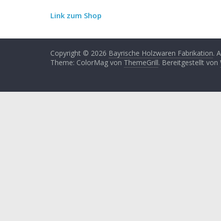
Link zum Shop
Copyright © 2026
Bayrische Holzwaren Fabrikation
. 
Theme: ColorMag von
ThemeGrill
. Bereitgestellt von