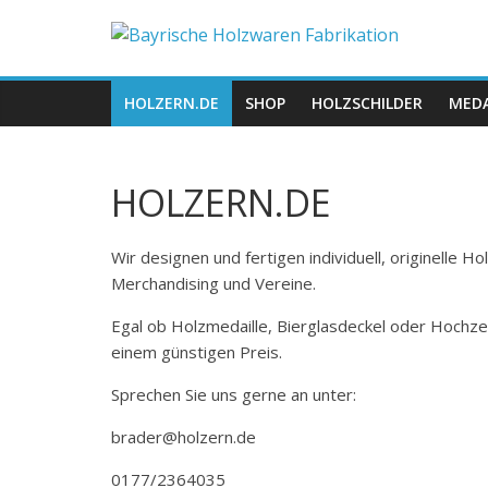
Zum
Bayrische
Inhalt
springen
Holzwaren
HOLZERN.DE
SHOP
HOLZSCHILDER
MEDA
Fabrikation
HOLZERN.DE
Holzern.de
Wir designen und fertigen individuell, originelle 
Merchandising und Vereine.
Egal ob Holzmedaille, Bierglasdeckel oder Hochze
einem günstigen Preis.
Sprechen Sie uns gerne an unter:
brader@holzern.de
0177/2364035