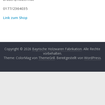
0177/2364035
Link zum Shop
Copyright © 2026
Bayrische Holzwaren Fabrikation
. Alle Rechte
vorbehalten.
Theme: ColorMag von
ThemeGrill
. Bereitgestellt von
WordPress
.