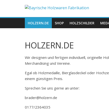
Zum
Bayrische
Inhalt
springen
Holzwaren
HOLZERN.DE
SHOP
HOLZSCHILDER
MEDA
Fabrikation
HOLZERN.DE
Holzern.de
Wir designen und fertigen individuell, originelle 
Merchandising und Vereine.
Egal ob Holzmedaille, Bierglasdeckel oder Hochze
einem günstigen Preis.
Sprechen Sie uns gerne an unter:
brader@holzern.de
0177/2364035