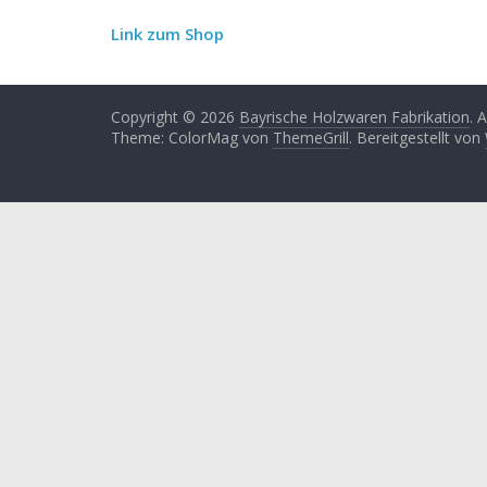
Link zum Shop
Copyright © 2026
Bayrische Holzwaren Fabrikation
. 
Theme: ColorMag von
ThemeGrill
. Bereitgestellt von