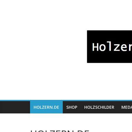
Zum
Bayrische
Inhalt
springen
Holzwaren
Fabrikation
Holzern.de
HOLZERN.DE
SHOP
HOLZSCHILDER
MEDA