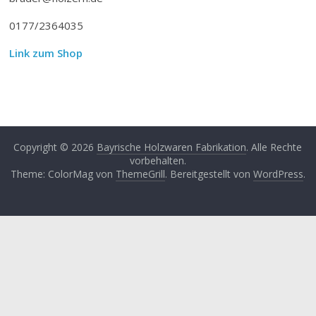
0177/2364035
Link zum Shop
Copyright © 2026
Bayrische Holzwaren Fabrikation
. Alle Rechte
vorbehalten.
Theme: ColorMag von
ThemeGrill
. Bereitgestellt von
WordPress
.