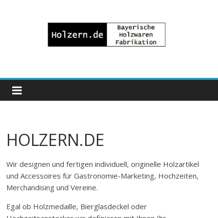
Zum
Inhalt
springen
Bayrische
Holzwaren
Fabrikation
HOLZERN.DE
Holzern.de
Wir designen und fertigen individuell, originelle Holzartikel
und Accessoires für Gastronomie-Marketing, Hochzeiten,
Merchandising und Vereine.
Egal ob Holzmedaille, Bierglasdeckel oder
Hochzeitsanstecker wir definieren mit Ihnen Ihr