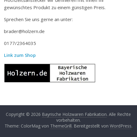
gewünschtes Produkt zu einem günstigen Preis.
Sprechen Sie uns gerne an unter:
brader@holzern.de
0177/2364035
Link zum Shop
Copyright © 2026
Bayrische Holzwaren Fabrikation
. Alle Rechte
vorbehalten.
Theme: ColorMag von
ThemeGrill
. Bereitgestellt von
WordPress
.