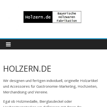
Zum
Inhalt
springen
Bayrische
Holzwaren
Fabrikation
HOLZERN.DE
Holzern.de
Wir designen und fertigen individuell, originelle Holzartikel
und Accessoires für Gastronomie-Marketing, Hochzeiten,
Merchandising und Vereine.
Egal ob Holzmedaille, Bierglasdeckel oder
Hochzeitsanstecker wir definieren mit Ihnen Ihr