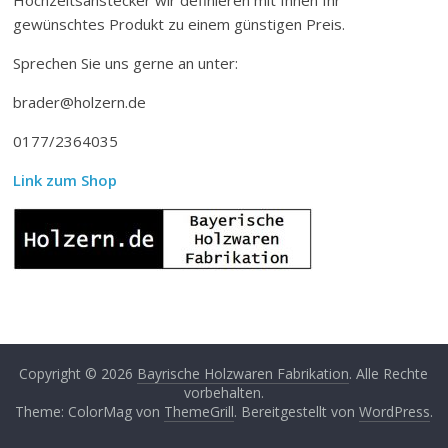
gewünschtes Produkt zu einem günstigen Preis.
Sprechen Sie uns gerne an unter:
brader@holzern.de
0177/2364035
Link zum Shop
Copyright © 2026
Bayrische Holzwaren Fabrikation
. Alle Rechte
vorbehalten.
Theme: ColorMag von
ThemeGrill
. Bereitgestellt von
WordPress
.