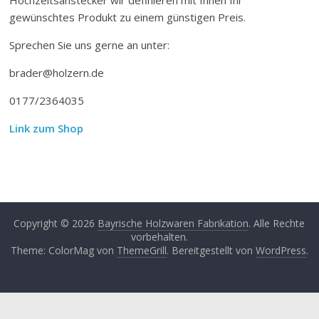
gewünschtes Produkt zu einem günstigen Preis.
Sprechen Sie uns gerne an unter:
brader@holzern.de
0177/2364035
Link zum Shop
Copyright © 2026
Bayrische Holzwaren Fabrikation
. Alle Rechte
vorbehalten.
Theme: ColorMag von
ThemeGrill
. Bereitgestellt von
WordPress
.