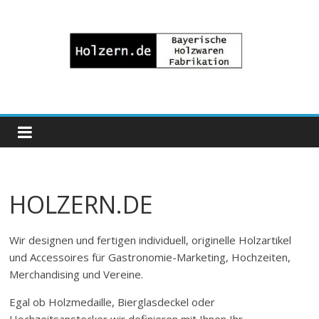
Zum
Inhalt
springen
Bayrische
Holzwaren
Fabrikation
HOLZERN.DE
Holzern.de
Wir designen und fertigen individuell, originelle Holzartikel
und Accessoires für Gastronomie-Marketing, Hochzeiten,
Merchandising und Vereine.
Egal ob Holzmedaille, Bierglasdeckel oder
Hochzeitsanstecker wir definieren mit Ihnen Ihr