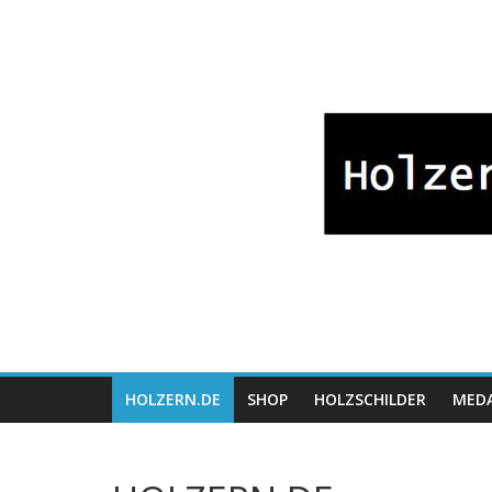
Zum
Bayrische
Inhalt
springen
Holzwaren
Fabrikation
Holzern.de
HOLZERN.DE
SHOP
HOLZSCHILDER
MEDA