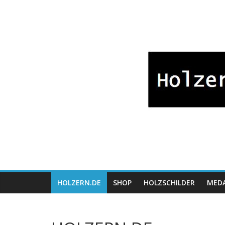
Zum
Bayrische
Inhalt
springen
Holzwaren
Fabrikation
Holzern.de
HOLZERN.DE
SHOP
HOLZSCHILDER
MEDA