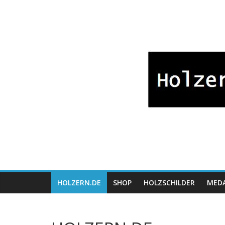
Zum
Bayrische
Inhalt
springen
Holzwaren
Fabrikation
Holzern.de
HOLZERN.DE
SHOP
HOLZSCHILDER
MEDA