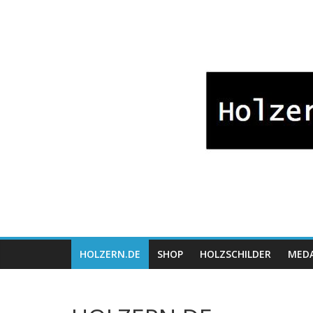
Zum
Bayrische
Inhalt
springen
Holzwaren
Fabrikation
Holzern.de
HOLZERN.DE
SHOP
HOLZSCHILDER
MEDA