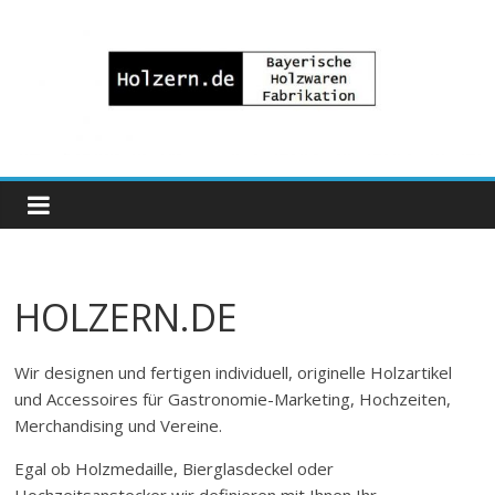
Zum
Inhalt
springen
Bayrische
Holzwaren
Fabrikation
HOLZERN.DE
Holzern.de
Wir designen und fertigen individuell, originelle Holzartikel
und Accessoires für Gastronomie-Marketing, Hochzeiten,
Merchandising und Vereine.
Egal ob Holzmedaille, Bierglasdeckel oder
Hochzeitsanstecker wir definieren mit Ihnen Ihr