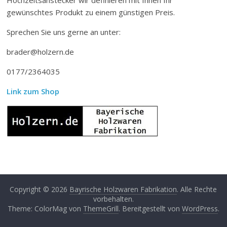
gewünschtes Produkt zu einem günstigen Preis.
Sprechen Sie uns gerne an unter:
brader@holzern.de
0177/2364035
Link zum Shop
Copyright © 2026
Bayrische Holzwaren Fabrikation
. Alle Rechte
vorbehalten.
Theme: ColorMag von
ThemeGrill
. Bereitgestellt von
WordPress
.