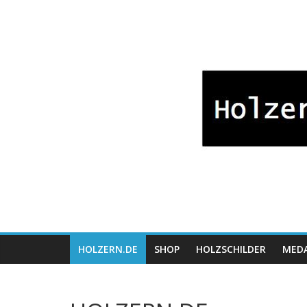
Zum
Bayrische
Inhalt
springen
Holzwaren
Fabrikation
Holzern.de
HOLZERN.DE
SHOP
HOLZSCHILDER
MEDA