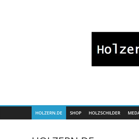
Zum
Bayrische
Inhalt
springen
Holzwaren
Fabrikation
Holzern.de
HOLZERN.DE
SHOP
HOLZSCHILDER
MEDA