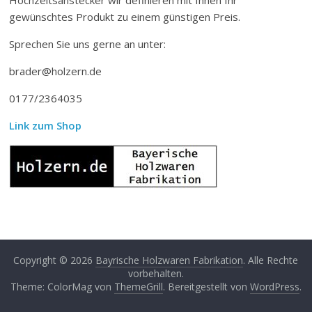
gewünschtes Produkt zu einem günstigen Preis.
Sprechen Sie uns gerne an unter:
brader@holzern.de
0177/2364035
Link zum Shop
Copyright © 2026
Bayrische Holzwaren Fabrikation
. Alle Rechte
vorbehalten.
Theme: ColorMag von
ThemeGrill
. Bereitgestellt von
WordPress
.