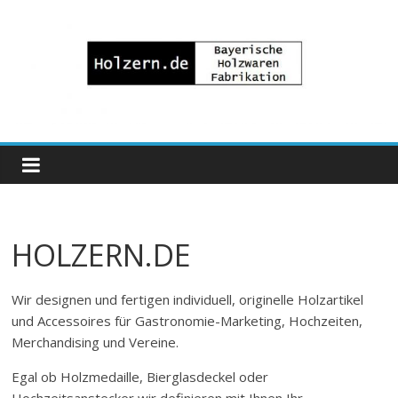
Zum
Inhalt
springen
Bayrische
Holzwaren
Fabrikation
HOLZERN.DE
Holzern.de
Wir designen und fertigen individuell, originelle Holzartikel
und Accessoires für Gastronomie-Marketing, Hochzeiten,
Merchandising und Vereine.
Egal ob Holzmedaille, Bierglasdeckel oder
Hochzeitsanstecker wir definieren mit Ihnen Ihr