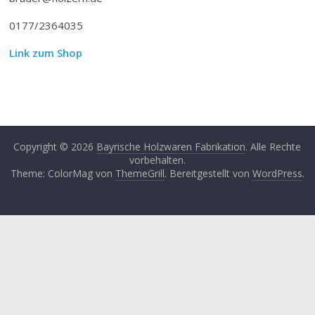
0177/2364035
Link zum Shop
Copyright © 2026
Bayrische Holzwaren Fabrikation
. Alle Rechte
vorbehalten.
Theme: ColorMag von
ThemeGrill
. Bereitgestellt von
WordPress
.