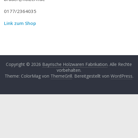
0177/2364035
Link zum Shop
Copyright © 2026
Bayrische Holzwaren Fabrikation
. Alle Rechte
vorbehalten.
Theme: ColorMag von
ThemeGrill
. Bereitgestellt von
WordPress
.