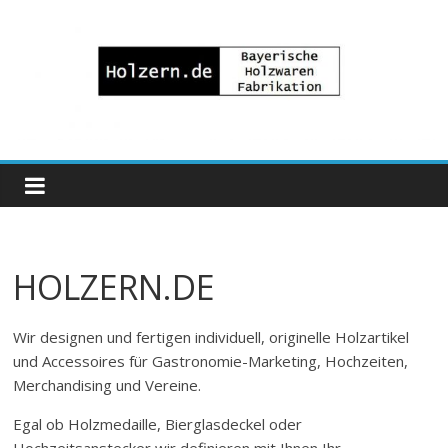
Zum
Inhalt
springen
Bayrische
Holzwaren
Fabrikation
HOLZERN.DE
Holzern.de
Wir designen und fertigen individuell, originelle Holzartikel
und Accessoires für Gastronomie-Marketing, Hochzeiten,
Merchandising und Vereine.
Egal ob Holzmedaille, Bierglasdeckel oder
Hochzeitsanstecker wir definieren mit Ihnen Ihr