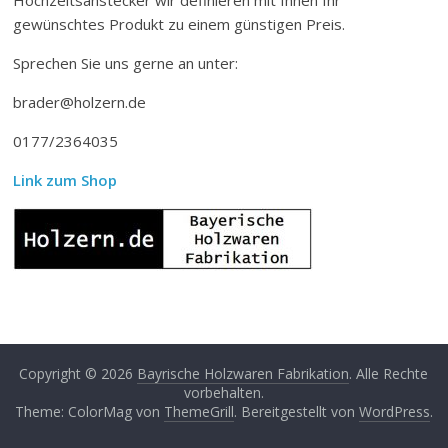
gewünschtes Produkt zu einem günstigen Preis.
Sprechen Sie uns gerne an unter:
brader@holzern.de
0177/2364035
Link zum Shop
Copyright © 2026
Bayrische Holzwaren Fabrikation
. Alle Rechte
vorbehalten.
Theme: ColorMag von
ThemeGrill
. Bereitgestellt von
WordPress
.